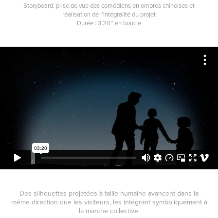
Storyboard, prise de vue des comédiens en ombres chinoises et
réalisation de l'intégralité du projet
Durée : 3’20’’ en boucle
Des silhouettes projetées à taille humaine avancent dans la
même direction que les visiteurs, les intégrant symboliquement à
la marche collective.