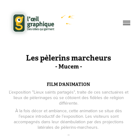
Les pèlerins marcheurs
- Mucem -
FILM D'ANIMATION
L’exposition "Lieux saints partagés", traite de ces sanctuaires et
lieux de pèlerinages où se côtoient des fidèles de religion
différente.
À la fois décor et ambiance, cette animation se situe dès
l’espace introductif de l’exposition. Les visiteurs sont
accompagnés dans leur déambulation par des projections
latérales de pèlerins-marcheurs.
~