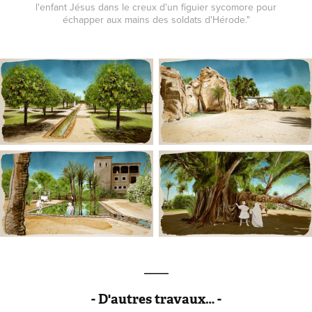
l'enfant Jésus dans le creux d'un figuier sycomore pour
échapper aux mains des soldats d'Hérode."
_____
- D'autres travaux… -