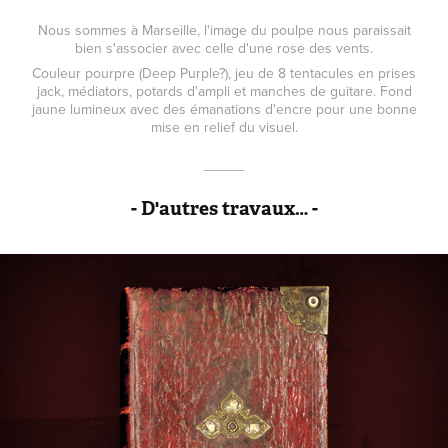
Nous sommes à Marseille, l'image du poulpe nous paraissait
bien s'associer avec celle d'une rose des vents.
Couleur pourpre (Deep Purple?), jeu de 8 tentacules en prises
jack, médiators, potards d'ampli et manches de guitare. Fond
jaune lumineux avec des émanations d'encre pour une bonne
mise en relief du visuel.
_____
- D'autres travaux… -
Le livre rouge de Marseille