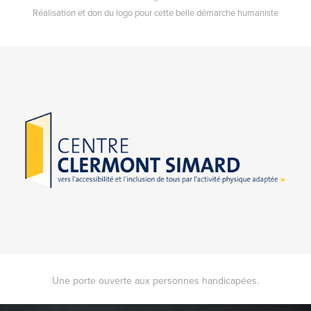
Réalisation et don du logo pour cette belle démarche humaniste
Une porte ouverte aux personnes handicapées.